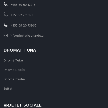
+355 69 60 12215
+355 52 261 193
+355 69 20 73965
info@hotelleonardo.al
DHOMAT TONA
Dhomë Teke
Dhomë Dopio
Dhomë treshe
Suitat
RRJETET SOCIALE