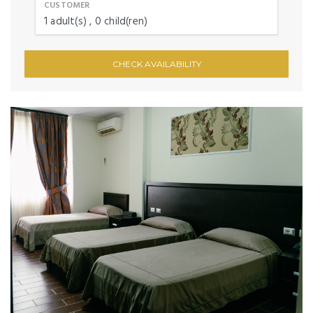
CUSTOMER
1
adult(s)
0
child(ren)
CHECK AVAILABILITY