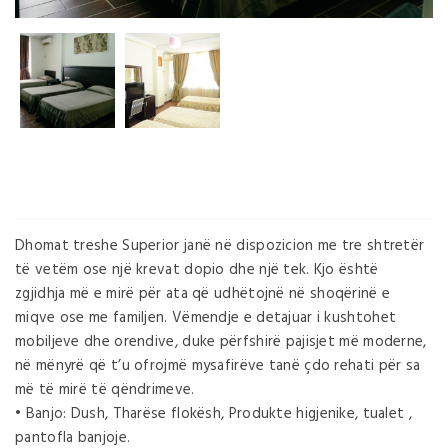
Dhomat treshe Superior janë në dispozicion me tre shtretër
të vetëm ose një krevat dopio dhe një tek. Kjo është
zgjidhja më e mirë për ata që udhëtojnë në shoqërinë e
miqve ose me familjen. Vëmendje e detajuar i kushtohet
mobiljeve dhe orendive, duke përfshirë pajisjet më moderne,
në mënyrë që t’u ofrojmë mysafirëve tanë çdo rehati për sa
më të mirë të qëndrimeve.
• Banjo: Dush, Tharëse flokësh, Produkte higjenike, tualet ,
pantofla banjoje.