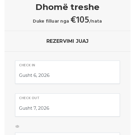
Dhomë treshe
€
105
Duke filluar nga
/nata
REZERVIMI JUAJ
CHECK IN
CHECK OUT